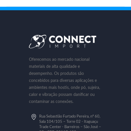
Oferecemos ao mercado nacional
materiais de alta qualidade e
desempenho. Os produtos são
concebidos para diversas aplicações e
ambientes mais hostis, onde pó, sujeira,
calor e vibração possam danificar ou
contaminar as conexões.
Rua Sebastião Furtado Pereira, nº 60,
Sala 104/105 – Torre 02 - Itaguaçu
Trade Center - Barreiros – São José –