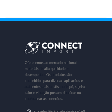
Oferecemos ao mercado nacional
materiais de alta qualidade e
desempenho. Os produtos são
concebidos para diversas aplicações e
ambientes mais hostis, onde pó, sujeira,
calor e vibração possam danificar ou
contaminar as conexões.
Rua Sebastião Furtado Pereira, nº 60,