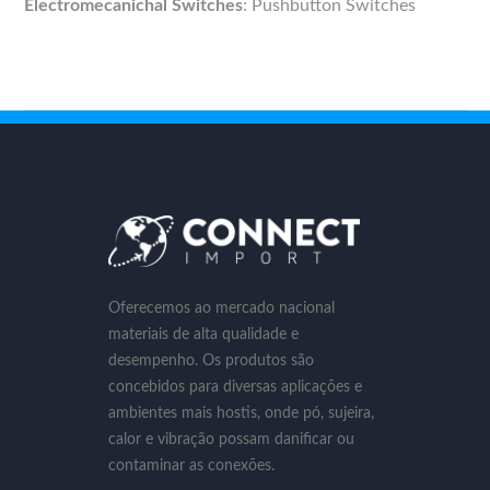
Electromecanichal Switches
:
Pushbutton Switches
Oferecemos ao mercado nacional
materiais de alta qualidade e
desempenho. Os produtos são
concebidos para diversas aplicações e
ambientes mais hostis, onde pó, sujeira,
calor e vibração possam danificar ou
contaminar as conexões.