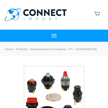
Home
>
Produtos
>
Electromechanical Switches
>
P7 – SUBMINIATURE,
SEALED, MIL GRADE MIL-PRF-8805/110